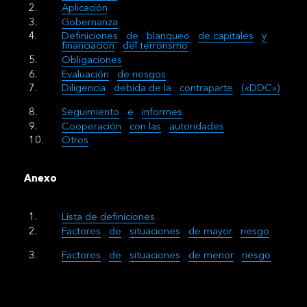
Aplicación
Gobernanza
Definiciones
de
blanqueo
de capitales
y
financiación
del terrorismo
Obligaciones
Evaluación
de riesgos
Diligencia
debida de la
contraparte
(«DDC»)
Seguimiento
e
informes
Cooperación
con las
autoridades
Otros
Anexo
Lista de definiciones
Factores
de
situaciones
de mayor
riesgo
Factores
de
situaciones
de menor
riesgo