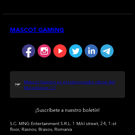
MASCOT GAMING
Mascot Gaming es el patrocinador oficial del
Murciélagos CF
¡Suscríbete a nuestro boletín!
S.C. MNG Entertainment S.R.L. 1 MAI street, 24, 1–st
floor, Rasnov, Brasov, Romania