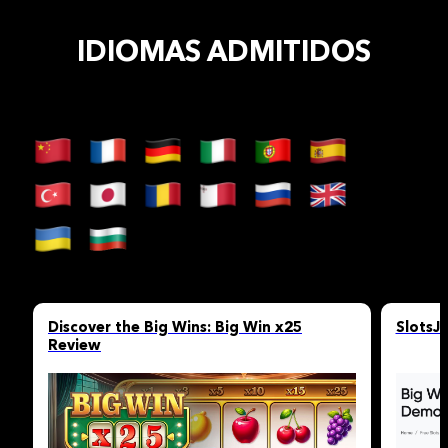
IDIOMAS ADMITIDOS
Discover the Big Wins: Big Win x25
SlotsJ
Review