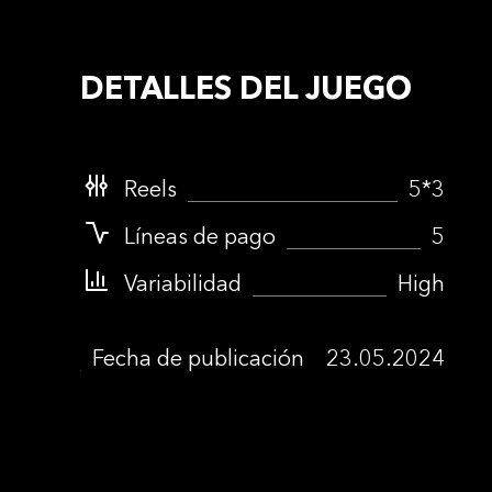
DETALLES DEL JUEGO
Reels
5
*
3
Líneas de pago
5
Variabilidad
High
Fecha de publicación
23.05.2024