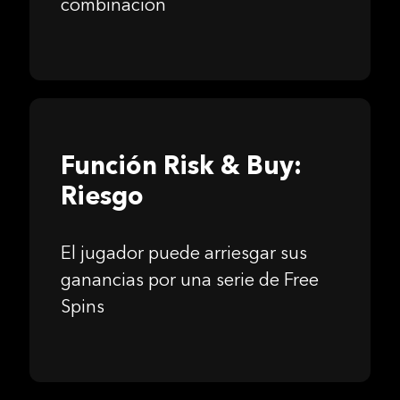
combinación
Función Risk & Buy:
Riesgo
El jugador puede arriesgar sus
ganancias por una serie de Free
Spins