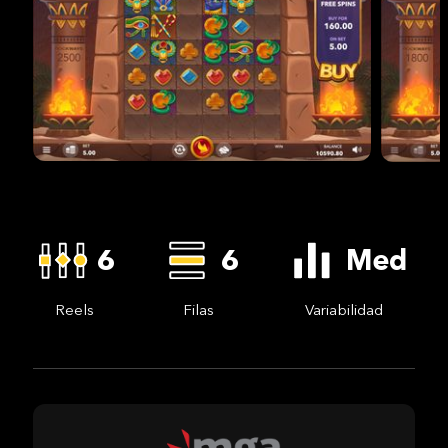
6
6
Med
Reels
Filas
Variabilidad