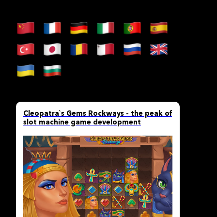
Cleopatra`s Gems Rockways - the peak of
slot machine game development