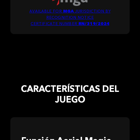
Available for
MGA
jurisdiction by
Recognition Notice
Certificate number
RN/319/2024
CARACTERÍSTICAS DEL
JUEGO