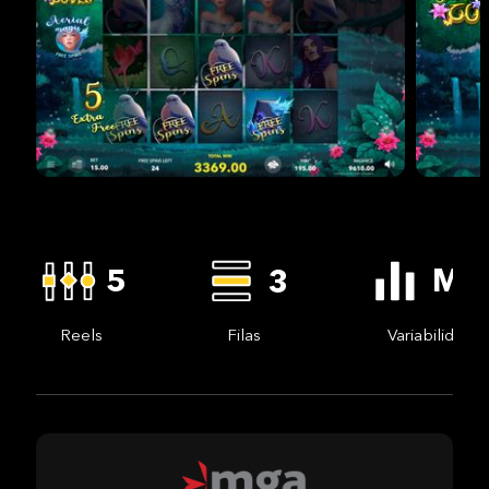
5
3
Me
Reels
Filas
Variabilidad