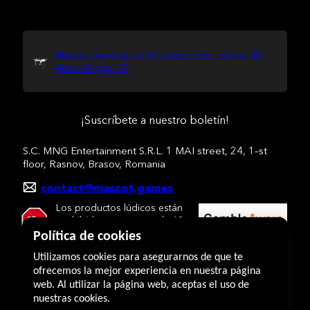
Mascot Gaming es el patrocinador oficial del
Murciélagos CF
¡Suscríbete a nuestro boletín!
S.C. MNG Entertainment S.R.L. 1 MAI street, 24, 1–st
floor, Rasnov, Brasov, Romania
contact@mascot.games
Los productos lúdicos están
prohibidos a menores de 18
años.
Política de cookies
Utilizamos cookies para asegurarnos de que te
ofrecemos la mejor experiencia en nuestra página
web. Al utilizar la página web, aceptas el uso de
CERTIFICATE NUMBER
RN/319/2024
nuestras cookies.