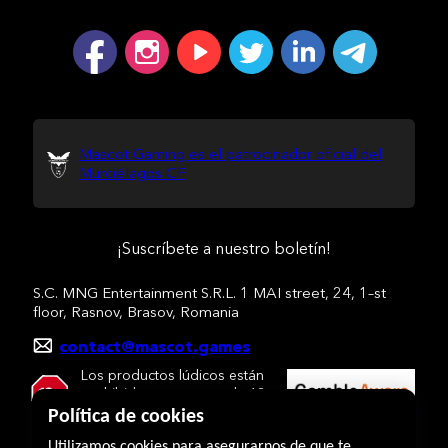
Mascot Gaming es el patrocinador oficial del
Murciélagos CF
¡Suscríbete a nuestro boletín!
S.C. MNG Entertainment S.R.L. 1 MAI street, 24, 1–st
floor, Rasnov, Brasov, Romania
contact@mascot.games
Los productos lúdicos están
prohibidos a menores de 18
años.
Política de cookies
Utilizamos cookies para asegurarnos de que te