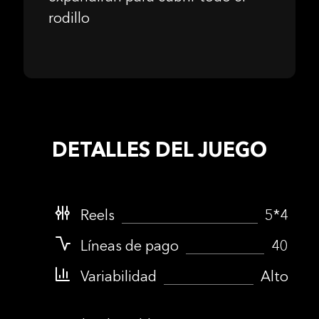
rodillo
DETALLES DEL JUEGO
Reels
5
*
4
Líneas de pago
40
Variabilidad
Alto