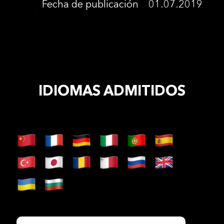
Fecha de publicación
01.07.2019
IDIOMAS ADMITIDOS