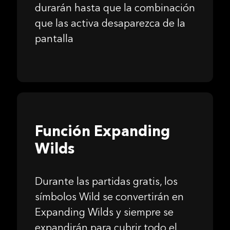
durarán hasta que la combinación
que las activa desaparezca de la
pantalla
Función Expanding
Wilds
Durante las partidas gratis, los
símbolos Wild se convertirán en
Expanding Wilds y siempre se
expandirán para cubrir todo el