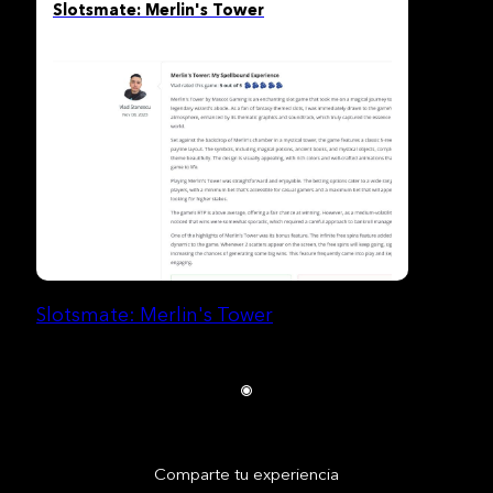
Slotsmate: Merlin's Tower
Slotsmate: Merlin's Tower
Comparte tu experiencia