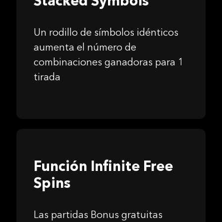
Stacked Symbols
Un rodillo de símbolos idénticos
aumenta el número de
combinaciones ganadoras para 1
tirada
Función Infinite Free
Spins
Las partidas Bonus gratuitas