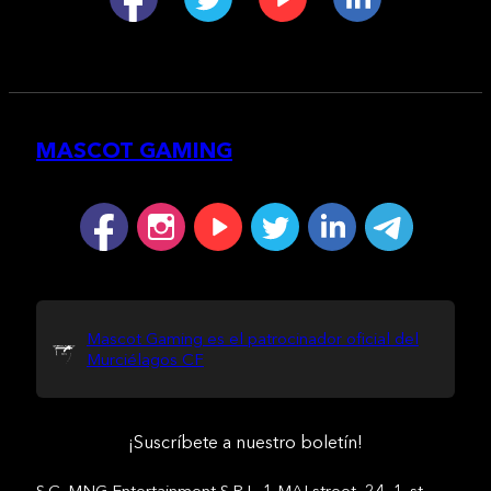
MASCOT GAMING
Mascot Gaming es el patrocinador oficial del
Murciélagos CF
¡Suscríbete a nuestro boletín!
S.C. MNG Entertainment S.R.L. 1 MAI street, 24, 1–st