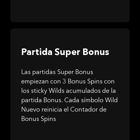
Partida Super Bonus
Las partidas Super Bonus
empiezan con 3 Bonus Spins con
los sticky Wilds acumulados de la
partida Bonus. Cada símbolo Wild
Nuevo reinicia el Contador de
Bonus Spins