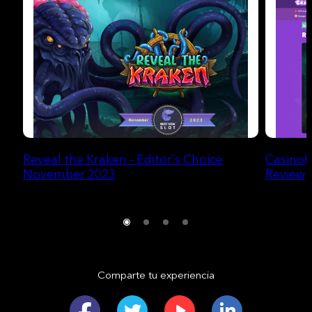
Reveal the Kraken - Editor`s Choice
Casinola
November 2023
Review
Comparte tu experiencia