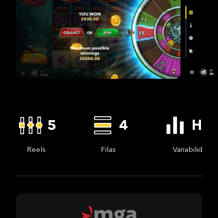
5
4
Hig
Reels
Filas
Variabilidad