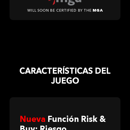
Will soon be certified by the
MGA
CARACTERÍSTICAS DEL
JUEGO
Función Risk &
Buy: Riesgo