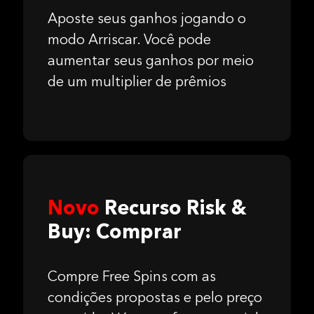
Aposte seus ganhos jogando o
modo Arriscar. Você pode
aumentar seus ganhos por meio
de um multiplier de prêmios
Recurso Risk &
Buy: Comprar
Compre Free Spins com as
condições propostas e pelo preço