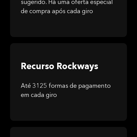
sugerido. Há uma oferta especial
de compra após cada giro
Recurso Rockways
Até 3125 formas de pagamento
em cada giro