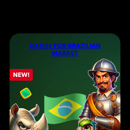
GAMES FOR BRAZILIAN
MARKET