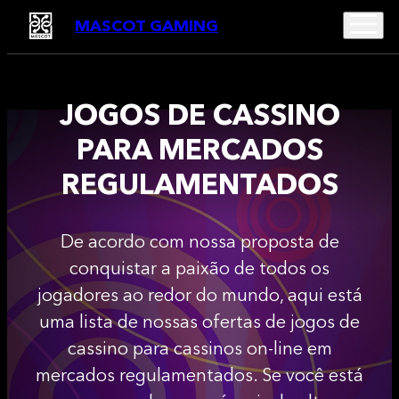
MASCOT GAMING
JOGOS DE CASSINO
PARA MERCADOS
REGULAMENTADOS
De acordo com nossa proposta de
conquistar a paixão de todos os
jogadores ao redor do mundo, aqui está
uma lista de nossas ofertas de jogos de
cassino para cassinos on-line em
mercados regulamentados. Se você está