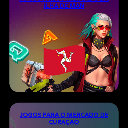
ILHA DE MAN
JOGOS PARA O MERCADO DE
CURAÇAO