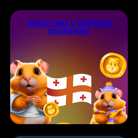
JOGOS PARA O MERCADO
GEORGIANO