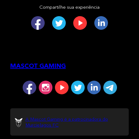
Compartilhe sua experiência
MASCOT GAMING
A Mascot Gaming é a patrocinadora do
Murcielagos FC