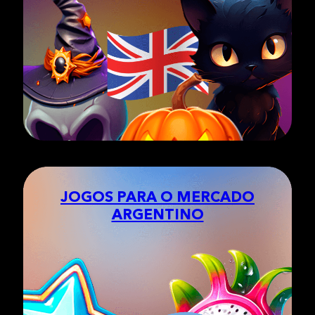
JOGOS PARA O MERCADO
ARGENTINO