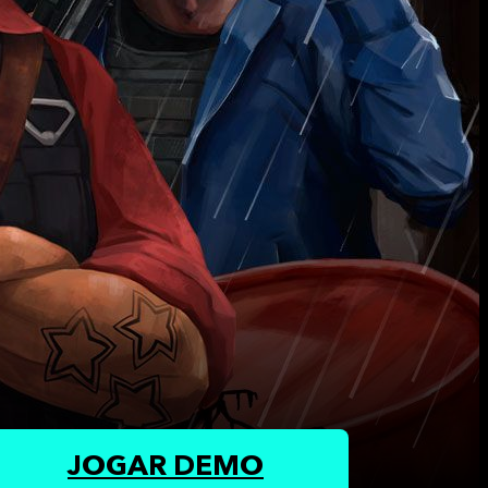
JOGAR DEMO