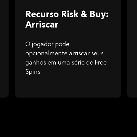
Recurso Risk & Buy:
Arriscar
O jogador pode
opcionalmente arriscar seus
ganhos em uma série de Free
Spins