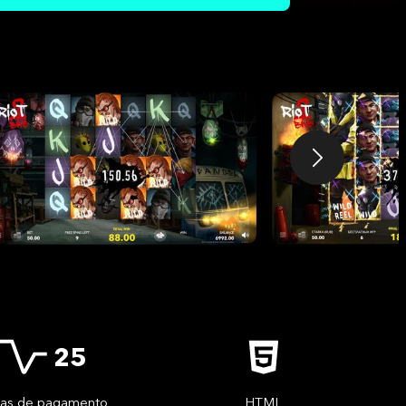
25
has de pagamento
HTML