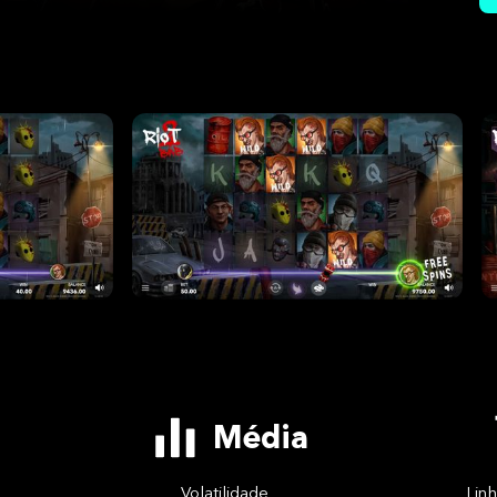
Média
Volatilidade
Lin