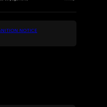
gnition Notice