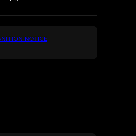
gnition Notice