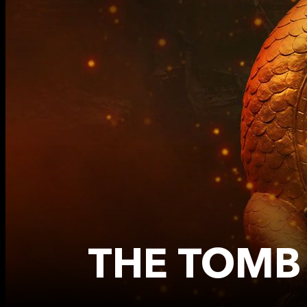
THE TOMB