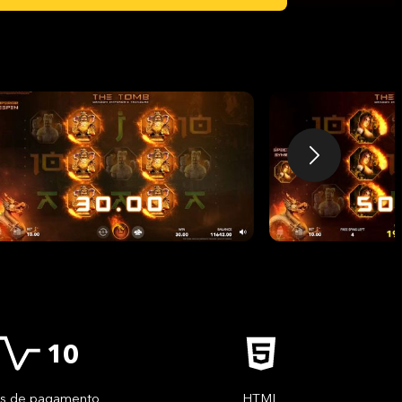
10
as de pagamento
HTML