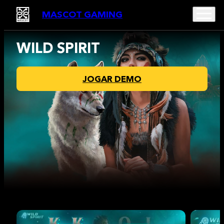
MASCOT GAMING
WILD SPIRIT
JOGAR DEMO