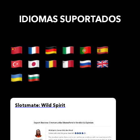
IDIOMAS SUPORTADOS
Slotsmate: Wild Spirit