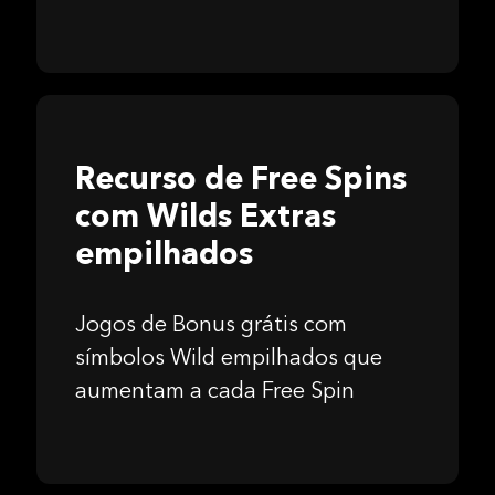
Recurso de Free Spins
com Wilds Extras
empilhados
Jogos de Bonus grátis com
símbolos Wild empilhados que
aumentam a cada Free Spin