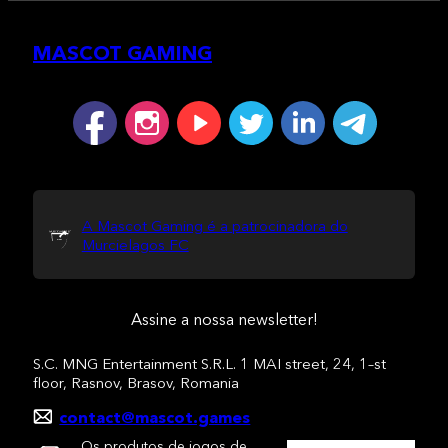
MASCOT GAMING
A Mascot Gaming é a patrocinadora do
Murcielagos FC
Assine a nossa newsletter!
S.C. MNG Entertainment S.R.L. 1 MAI street, 24, 1–st
floor, Rasnov, Brasov, Romania
contact@mascot.games
Os produtos de jogos de