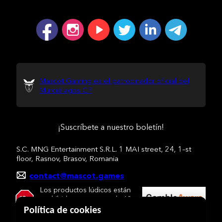
Mascot Gaming es el patrocinador oficial del
Murciélagos CF
¡Suscríbete a nuestro boletín!
S.C. MNG Entertainment S.R.L. 1 MAI street, 24, 1–st
floor, Rasnov, Brasov, Romania
contact@mascot.games
Los productos lúdicos están
prohibidos a menores de 18
años.
Política de cookies