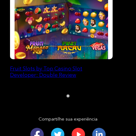
Fruit Slots by Top Casino Slot
Developer: Double Review
Compartilhe sua experiência