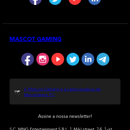
MASCOT GAMING
A Mascot Gaming é a patrocinadora do
Murcielagos FC
Assine a nossa newsletter!
S.C. MNG Entertainment S.R.L. 1 MAI street, 24, 1–st