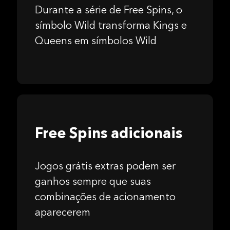
Durante a série de Free Spins, o
símbolo Wild transforma Kings e
Queens em símbolos Wild
Free Spins adicionais
Jogos grátis extras podem ser
ganhos sempre que suas
combinações de acionamento
aparecerem