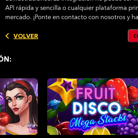
API rápida y sencilla o cualquier plataforma pr
mercado. ¡Ponte en contacto con nosotros y h
VOLVER
C
ÓN:
r
Jugar
stración
demostración